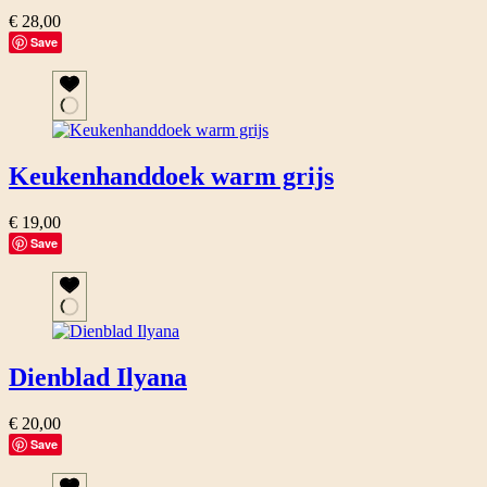
€
28,00
Save
Keukenhanddoek warm grijs
€
19,00
Save
Dienblad Ilyana
€
20,00
Save