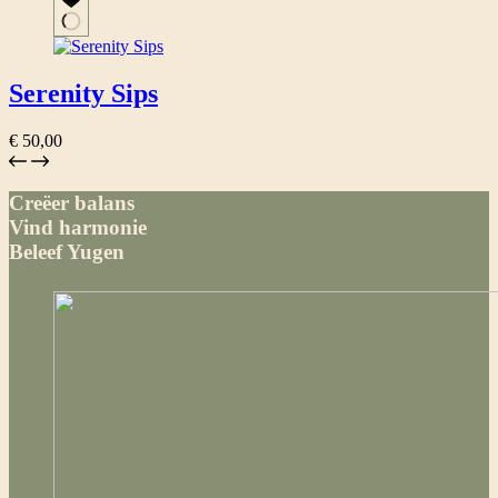
Serenity Sips
€
50,00
Creëer balans
Vind harmonie
Beleef Yugen