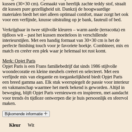
kussen (30×30 cm). Gemaakt van heerlijk zachte teddy stof, straalt
dit kussen pure gezelligheid uit. Dankzij de hoogwaardige
materialen biedt het niet alleen optimaal comfort, maar zorgt het ook
voor een verfijnde, knusse uitstraling op je bank, fauteuil of bed.
Verkrijgbaar in twee stijlvolle kleuren – warm aarde (terracotta) en
tijdloos wit – past het kussen moeiteloos in verschillende
interieurstijlen. Met een handig formaat van 30×30 cm is het de
perfecte finishing touch voor je favoriete hoekje. Combineer, mix en
match en creëer een plek waar je helemaal tot rust komt.
Merk: Opjet Paris
Opjet Paris is een Frans familiebedrijf dat sinds 1986 stijlvolle
woondecoratie en kleine meubels creëert en selecteert. Met een
verfijnde mix van elegantie en toegankelijkheid biedt Opjet Paris
een breed gamma aan. Elk stuk weerspiegelt de passie voor interieur
en vakmanschap waarmee het merk bekend is geworden. Altijd in
beweging, blijft Opjet Paris vernieuwen en inspireren, met aandacht
voor trends én tijdloze ontwerpen die je huis persoonlijk en sfeervol
maken.
Bijkomende informatie
Kleur
Wit