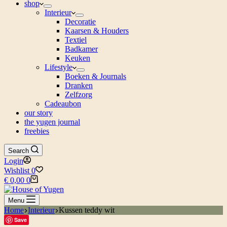
shop
Interieur
Decoratie
Kaarsen & Houders
Textiel
Badkamer
Keuken
Lifestyle
Boeken & Journals
Dranken
Zelfzorg
Cadeaubon
our story
the yugen journal
freebies
Search
Login
Wishlist
0
Shopping
€
0,00
0
cart
Menu
Home
Interieur
Kussen teddy wit
Save