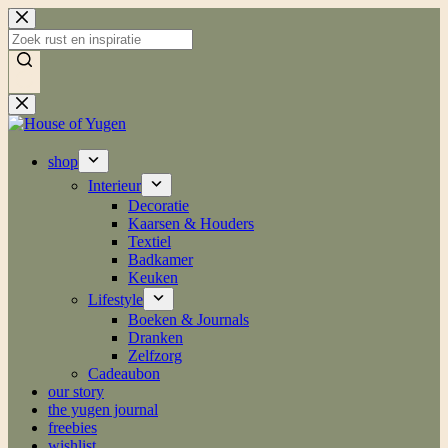
Skip
to
content
No
results
shop
Interieur
Decoratie
Kaarsen & Houders
Textiel
Badkamer
Keuken
Lifestyle
Boeken & Journals
Dranken
Zelfzorg
Cadeaubon
our story
the yugen journal
freebies
wishlist