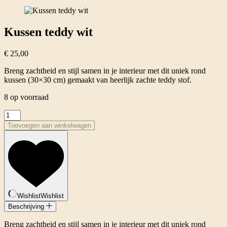
Kussen teddy wit
€
25,00
Breng zachtheid en stijl samen in je interieur met dit uniek rond
kussen (30×30 cm) gemaakt van heerlijk zachte teddy stof.
8 op voorraad
Kussen
teddy
Toevoegen aan winkelwagen
wit
aantal
Wishlist
Wishlist
Beschrijving
Breng zachtheid en stijl samen in je interieur met dit uniek rond