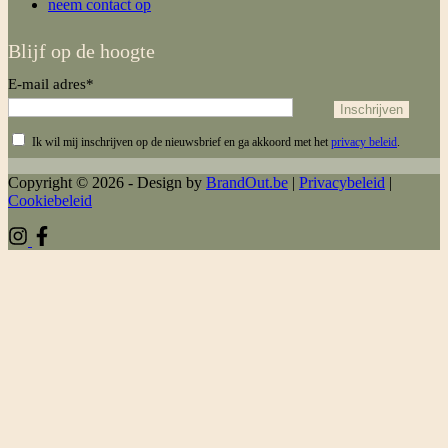
neem contact op
Blijf op de hoogte
E-mail adres*
Ik wil mij inschrijven op de nieuwsbrief en ga akkoord met het
privacy beleid
.
Copyright © 2026 - Design by
BrandOut.be
|
Privacybeleid
|
Cookiebeleid